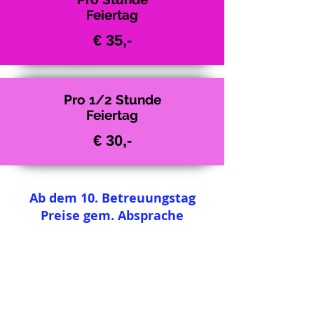
Feiertag
€ 35,-
Pro 1/2 Stunde
Feiertag
€ 30,-
Ab dem 10. Betreuungstag
Preise gem. Absprache
!! A C H T U N G !!
Es gibt bei mir keine versteckten
Kosten wie Benzingeld,